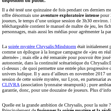
disposition du public.
Il a été testé une quinzaine de fois pendant ces derniers mo
offre désormais une
aventure exploratoire intense
pour 
joueurs, le temps d’une unique session de 3h30 environ.
téléchargeable contient le manuel de maître de jeu, les fic
personnages, mais aussi les médias pour agrémenter la par
La
soirée mystère Chrysalis:Mindstorm
était initialement
comme un épilogue à la longue campagne de «jeu en réal
alternée» ; mais elle a été remaniée pour pouvoir être joué
autonomie, dans la continuité scénaristique du Chrysalis:
ci-dessus ; de quoi permettre une entrée plus progressive 
univers ludique. Il y aura d’ailleurs en novembre 2017 u
session de cette soirée mystère, sur Lyon, en partenariat a
CLIVRA
(association lyonnaise steampunk) ; pure ambia
garantie, donc, pour une douzaine de joueurs. Plus d‘infos
Quelle est la grande ambition de Chrysalis, pour la suite ?
Principalement de
fusionner la soirée mystère et la réali